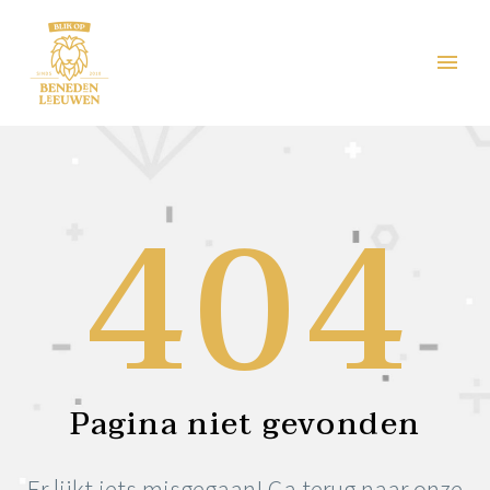
404
Pagina niet gevonden
Er lijkt iets misgegaan! Ga terug naar onze