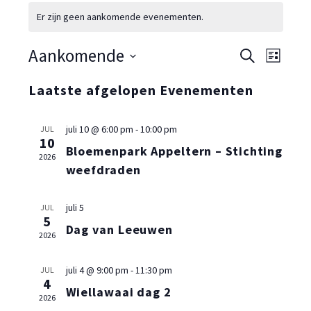
Er zijn geen aankomende evenementen.
Eveneme
Eve
Aankomende
Zoeken
Lijst
Selecteer
Zoeken
wee
Laatste afgelopen Evenementen
een
en
navi
datum.
juli 10 @ 6:00 pm
-
10:00 pm
weergev
JUL
10
Bloemenpark Appeltern – Stichting
navigati
2026
weefdraden
juli 5
JUL
5
Dag van Leeuwen
2026
juli 4 @ 9:00 pm
-
11:30 pm
JUL
4
Wiellawaai dag 2
2026