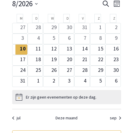
Evenementen
Eveneme
Eve
8/2026
Zoeken
Maand
Selecteer
Zoeken
wee
Kalender
M
MAANDAG
D
DINSDAG
W
WOENSDAG
D
DONDERDAG
V
VRIJDAG
Z
ZATERDAG
Z
ZONDAG
een
en
navi
0
0
0
0
0
0
0
27
28
29
30
31
1
2
datum.
van
evenementen
evenementen
evenementen
evenementen
evenementen
evenementen
evenem
weergev
0
0
0
0
0
0
0
3
4
5
6
7
8
9
Evenementen
evenementen
evenementen
evenementen
evenementen
evenementen
evenementen
evenem
navigati
0
0
0
0
0
0
0
10
11
12
13
14
15
16
evenementen
evenementen
evenementen
evenementen
evenementen
evenementen
eveneme
0
0
0
0
0
0
0
17
18
19
20
21
22
23
evenementen
evenementen
evenementen
evenementen
evenementen
evenementen
eveneme
0
0
0
0
0
0
0
24
25
26
27
28
29
30
evenementen
evenementen
evenementen
evenementen
evenementen
evenementen
eveneme
0
0
0
0
0
0
0
31
1
2
3
4
5
6
evenementen
evenementen
evenementen
evenementen
evenementen
evenementen
evenem
Er zijn geen evenementen op deze dag.
Bericht
jul
Deze maand
sep