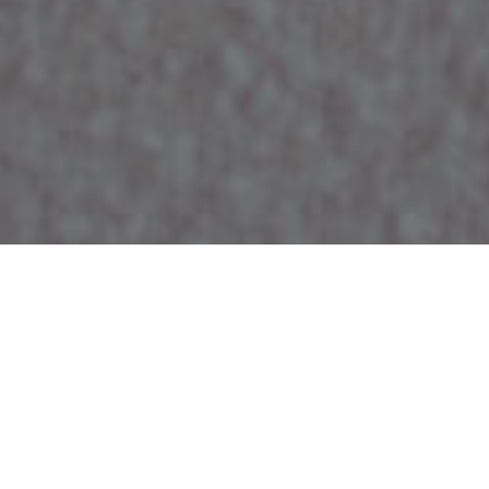
Eylem Fotografie
: liefde vastleggen, dichtbij huis
Blik op Beneden-Leeuwen heeft er een betrokken