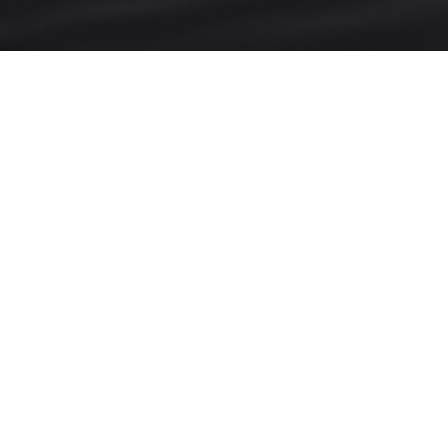
Dit jaar vindt de traditionele dodenherdenking p
19.00 uur in de H. Alphonsuskerk in Beneden-Leeu
Ooggetuigenverhalen
.
Tijdens de herdenking worden drie verhalen over