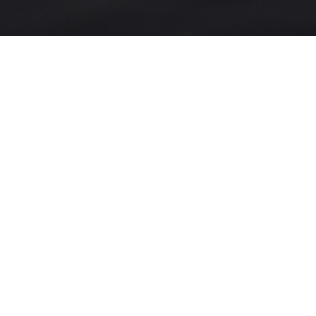
e tocht o.l.v. Scouting Don Bosco plaats naar het
s. Hier wordt de muziek verzorgd door
 het dodenappèl voorgelezen en vindt de