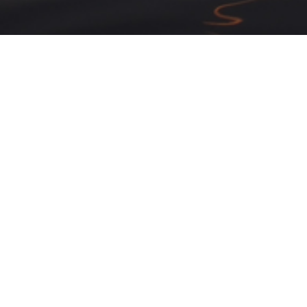
laats op zondag 4 mei 2025 om
Aansluitend vindt er een still
wen. Het jaarthema 2025 is:
monument op de begraafplaat
muziekvereniging KWIII.
 de Tweede Wereldoorlog
Na twee minuten stilte wordt