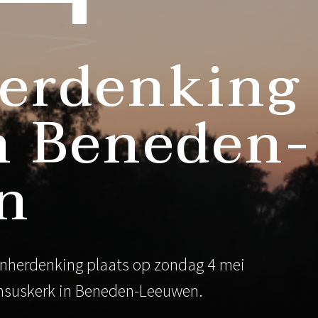
erdenking
n Beneden-
n
denherdenking plaats op zondag 4 mei
onsuskerk in Beneden-Leeuwen.