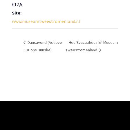
€12,5
Site:
www.museumtweestromenland.nl
Dansavond (Actieve
Het ‘Evacuatiecafé’ Museum
50+ ons Huuske)
Tweestromenland