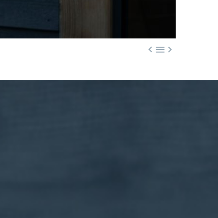


