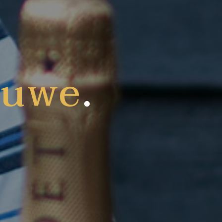
auwe
.