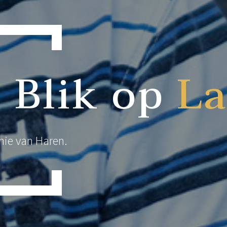
 Blik op
L
nie van Haren.