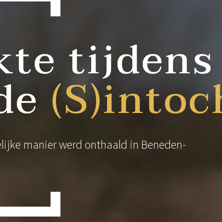
te tijdens
gde
(
S)intoc
elijke manier werd onthaald in Beneden-