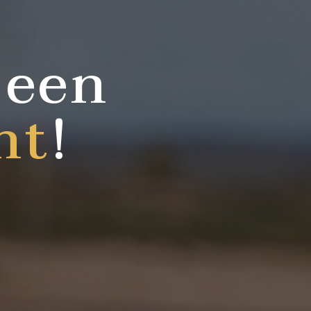
 een
ht
!