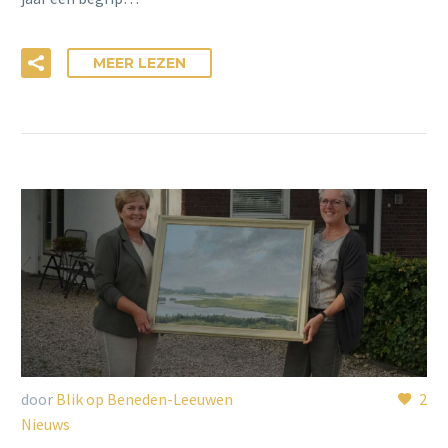
MEER LEZEN
door
Blik op Beneden-Leeuwen
2
Nieuws