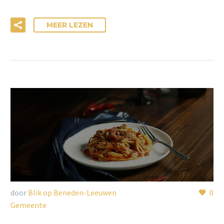
MEER LEZEN
door
Blik op Beneden-Leeuwen
0
Gemeente