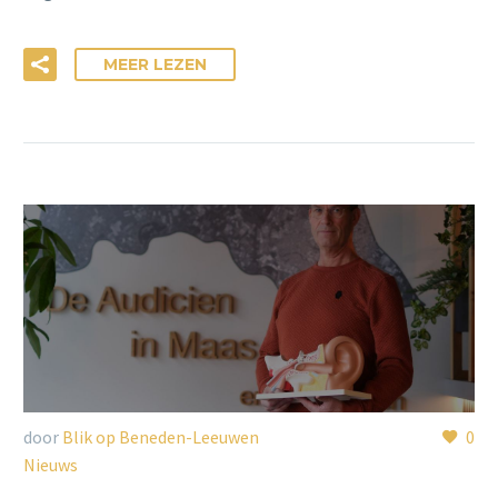
MEER LEZEN
door
Blik op Beneden-Leeuwen
0
Nieuws